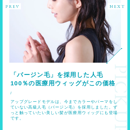
PREV
NEXT
PICK U
「バージン毛」を採用した人毛
大人気のスタイル！これからの季節
100％の医療用ウィッグがこの価格
には人毛100％の医療用ウィッグ
アップグレードモデルは、今までカラーやパーマをし
★大人気のウルフカット★ 人毛なのでアイロンで簡
ていない高級人毛（バージン毛）を採用しました。ず
単にアレンジ可能です。 ウィッグは動きがある方が
っと触っていたい美しい髪が医療用ウィッグにも登場
自然に見えます。 人毛はムレにくく、しかも軽
です。
量！ ウィッグでも安心して外出できます。