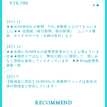
￥76,780
￥43,780
2025.11
★★㈱SUMIKILが新聞・TVに多数取り上げてもらいま
した★★ 全国紙（毎日新聞、朝日新聞）、ニュース番
組、オトナサローネ（主婦の友社）など
NEWS
2025.10
★★全国にSUMIKILの提携美容室がどんどん増えていま
す★★物売りではなく、弊社の想いに賛同して、惜しみ
なく技術を提供してくださっています ▶▶Blog提携美
容室一覧
2025.9
【助成金に対応】SUMIKILの 医療用ウィッグは各自治
体の助成金に対応しています！
RECOMMEND